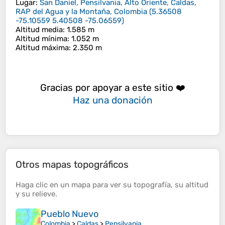
Lugar
:
San Daniel, Pensilvania, Alto Oriente, Caldas,
RAP del Agua y la Montaña, Colombia
(
5.36508
-75.10559 5.40508 -75.06559
)
Altitud media
: 1.585 m
Altitud mínima
: 1.052 m
Altitud máxima
: 2.350 m
Gracias por apoyar a este sitio ❤️
Haz una donación
Otros mapas topográficos
Haga clic en un
mapa
para ver su
topografía
, su
altitud
y su
relieve
.
Pueblo Nuevo
Colombia
>
Caldas
>
Pensilvania